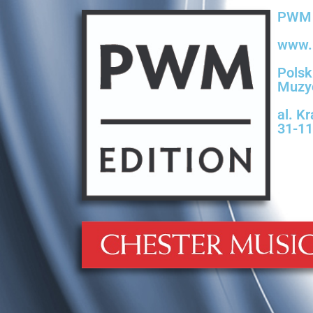
PWM 
www.
Pols
Muzy
al. K
31-1