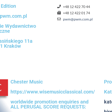
Edition
+48 12 422 70 44
+48 12 422 01 74
pwm.com.pl
pwm@pwm.com.pl
kie Wydawnictwo
czne
rasińskiego 11a
11 Kraków
Chester Music
Pro
https://www.wisemusicclassical.com/
Kat
worldwide promotion enquiries and
kat
ALL PERUSAL SCORE REQUESTS:
hir