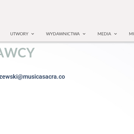
UTWORY
WYDAWNICTWA
MEDIA
MU
A
W
C
Y
szewski@musicasacra.co