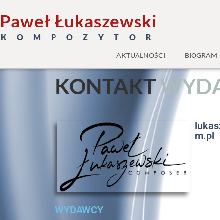
Paweł Łukaszewski
K O M P O Z Y T O R
AKTUALNOŚCI
BIOGRAM
KONTAKT
W
Y
D
luka
m.pl
WYDAWCY