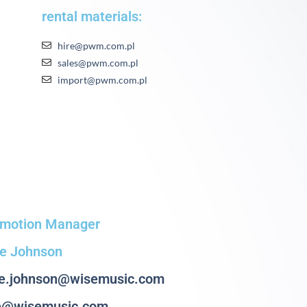
rental materials:
hire@pwm.com.pl
sales@pwm.com.pl
import@pwm.com.pl
motion Manager
e Johnson
e.johnson@wisemusic.com
e@wisemusic.com