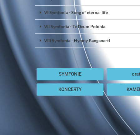
VI Symfonia - Song of eternal life
VII Symfonia - Te Deum Polonia
VIII Symfonia - Hymny Banganarti
SYMFONIE
orat
KONCERTY
KAME