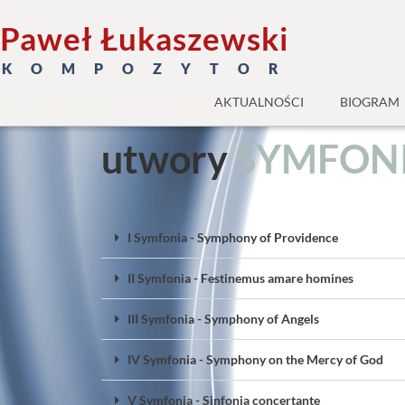
Paweł Łukaszewski
K O M P O Z Y T O R
AKTUALNOŚCI
BIOGRAM
utwory
S
Y
M
F
O
N
I Symfonia - Symphony of Providence
II Symfonia - Festinemus amare homines
III Symfonia - Symphony of Angels
IV Symfonia - Symphony on the Mercy of God
V Symfonia - Sinfonia concertante