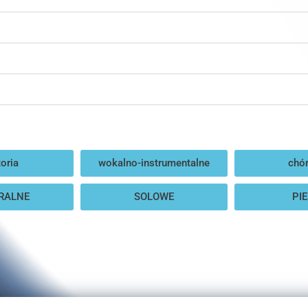
oria
wokalno-instrumentalne
chór
RALNE
SOLOWE
PIE