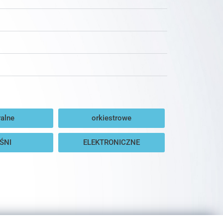
alne
orkiestrowe
ŚNI
ELEKTRONICZNE