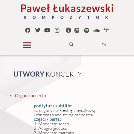
Paweł Łukaszewski
K O M P O Z Y T O R
EN
UTWORY
K
O
N
C
E
R
T
Y
Organ concerto
podtytuł / subtitle:
na organy i orkiestrę smyczkową
/ for organ and string orchestra
części / parts:
1. Moderato secco
2. Adagio giocoso
3. Moderato marcato