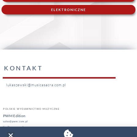
ELEKTRONICZNE
KONTAKT
lukaszewski@musicasacra.com.pl
POLSKIE WYDAWNICTWO MUZYCZNE
PWM Edition
sales@pwm.com.pl
hire@pwm.com.pl