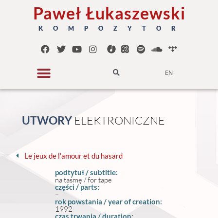
Paweł Łukaszewski
K O M P O Z Y T O R
EN
UTWORY
E
L
E
K
T
R
O
N
I
C
Z
N
E
Le jeux de l’amour et du hasard
podtytuł / subtitle:
na taśmę / for tape
części / parts:
–
rok powstania / year of creation:
1992
czas trwania / duration: