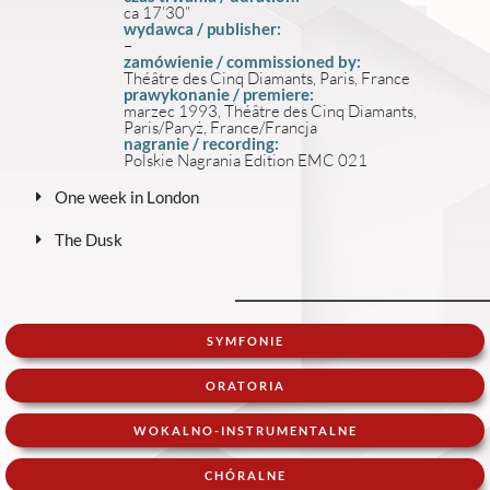
ca 17’30”
wydawca / publisher:
–
zamówienie / commissioned by:
Théâtre des Cinq Diamants, Paris, France
prawykonanie / premiere:
marzec 1993, Théâtre des Cinq Diamants,
Paris/Paryż, France/Francja
nagranie / recording:
Polskie Nagrania Edition EMC 021
One week in London
The Dusk
SYMFONIE
ORATORIA
WOKALNO-INSTRUMENTALNE
CHÓRALNE