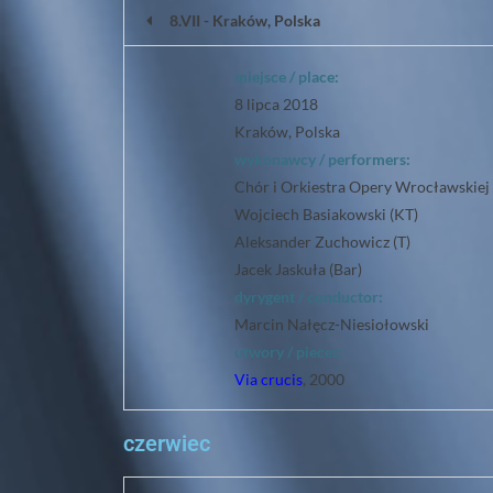
8.VII - Kraków, Polska
miejsce / place:
8 lipca 2018
Kraków, Polska
wykonawcy / performers:
Chór i Orkiestra Opery Wrocławskiej
Wojciech Basiakowski (KT)
Aleksander Zuchowicz (T)
Jacek Jaskuła (Bar)
dyrygent / conductor:
Marcin Nałęcz-Niesiołowski
utwory / pieces:
Via crucis
, 2000
czerwiec