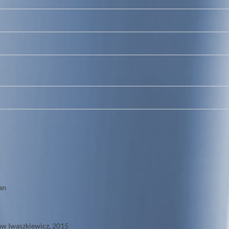
an
sław Iwaszkiewicz, 2015