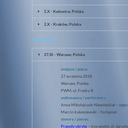
5.X - Katowice, Polska
2.X - Kraków, Polska
wrzesień
27.IX - Warsaw, Polska
miejsce / place:
27 września 2018
Warsaw, Polska
PWM, ul. Fredry 8
wykonawcy / performers:
Anna Mikołajczyk-Niewiedział – sopr
Marcin Łukaszewski – fortepian
utwory / pieces:
Prawdy ukryte
– trzy pieśni, sł. Jaro