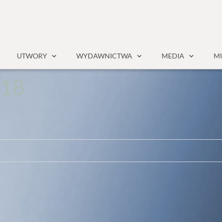
UTWORY
WYDAWNICTWA
MEDIA
MU
1
8