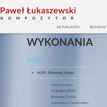
Paweł Łukaszewski
K O M P O Z Y T O R
AKTUALNOŚCI
BIOGRAM
WYKONANIA
2
0
grudzień
14.XII - Białystok, Polska
miejsce / place:
14 grudnia 2018
Białystok, Polska
wykonawcy / performers: