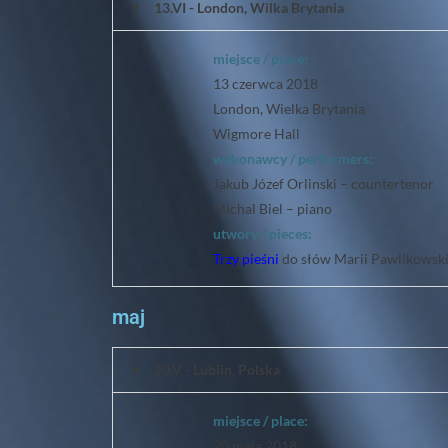
13.VI - London, Wilka Brytania
miejsce / place:
13 czerwca 2018
London, Wielka Brytania
Wigmore Hall
wykonawcy / performers:
Jakub Józef Orlinski – countertenor
Michal Biel – piano
utwory / pieces:
Trzy pieśni
do słów Marii Pawlikowski
maj
20.V - Lublin, Polska
miejsce / place:
20 maja 2018