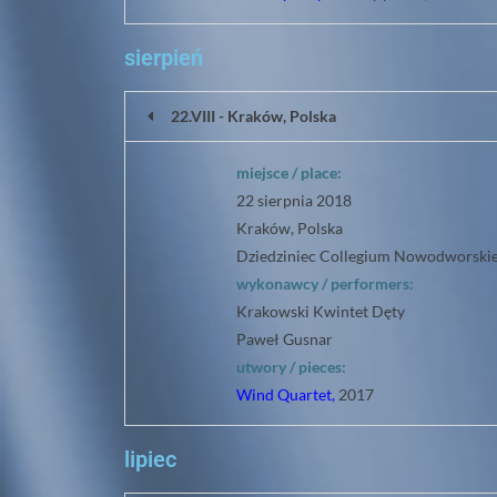
sierpień
22.VIII - Kraków, Polska
miejsce / place:
22 sierpnia 2018
Kraków, Polska
Dziedziniec Collegium Nowodworskieg
wykonawcy / performers:
Krakowski Kwintet Dęty
Paweł Gusnar
utwory / pieces:
Wind Quartet,
2017
lipiec