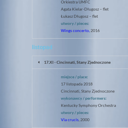
Orkiestra UMFC
Agata Kielar-Długosz – flet
Łukasz Długosz – flet
utwory / pieces:
Wings concerto,
2016
listopad
17.XI - Cincinnati, Stany Zjednoczone
miejsce / place:
17 listopada 2018
Cincinnati, Stany Zjednoczone
wykonawcy / performers:
Kentucky Symphony Orchestra
utwory / pieces:
Via crucis
, 2000