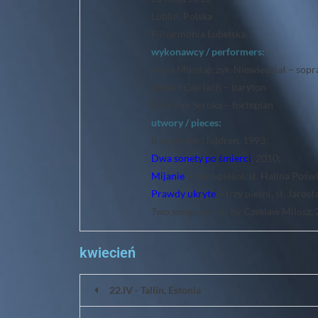
Lublin, Polska
Filharmonia Lubelska
wykonawcy / performers:
Anna Mikołajczyk-Niewiedział – sopr
Robert Gierlach – baryton
Ewa Guz-Seroka – fortepian
utwory / pieces:
8 songs for children, 1993;
Dwa sonety po śmierci
, 2010;
Mijanie
– dwie pieśni, sł. Halina Poś
Prawdy ukryte
– trzy pieśni, sł. Jaro
Two songs, words by Czeslaw Milosz,
kwiecień
22.IV - Tallin, Estonia