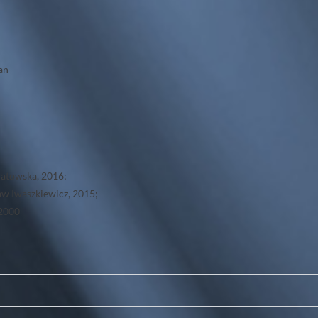
an
wiatowska, 2016;
sław Iwaszkiewicz, 2015;
 2000