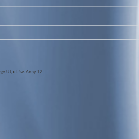
o UJ, ul. św. Anny 12