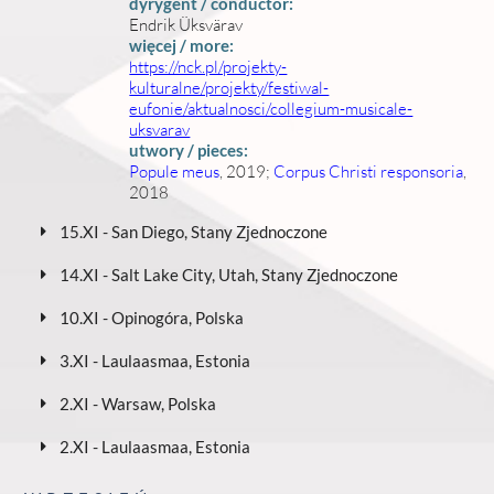
dyrygent / conductor:
Endrik Üksvärav
więcej / more:
https://nck.pl/projekty-
kulturalne/projekty/festiwal-
eufonie/aktualnosci/collegium-musicale-
uksvarav
utwory / pieces:
Popule meus
, 2019;
Corpus Christi responsoria
,
2018
15.XI - San Diego, Stany Zjednoczone
14.XI - Salt Lake City, Utah, Stany Zjednoczone
10.XI - Opinogóra, Polska
3.XI - Laulaasmaa, Estonia
2.XI - Warsaw, Polska
2.XI - Laulaasmaa, Estonia