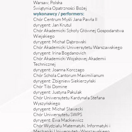
Warsaw, Polska
Świątynia Opatrzności Bożej
wykonawcy / performers:
Chór Centrum Myśli Jana Pawła II
dyrygent: Jan Krutul
Chór Akademicki Szkoły Głównej Gospodarstwa
Wiejskiego
dyrygent: Michał Dąbrowski
Chór Akademicki Uniwersytetu Warszawskiego
dyrygent: Irina Bogdanovich
Chór Akademicki Wojskowej Akademii
Technicznej
dyrygent: Joanna Korczago
Chór Schola Cantorum Maximilianum
dyrygent: Zbigniew Siekierzyński
Chór Tibi Domine
dyrygent: Justyna Pakulak
Chór Uniwersytetu Kardynała Stefana
Wyszyńskiego
dyrygent: Michał Sławecki
Chór Uniwersytetu SWPS
dyrygent: Ewa Mackiewicz
Chór Wydziału Matematyki, Informatyki i
Mechaniki Uniwersytetu Warszawskiego