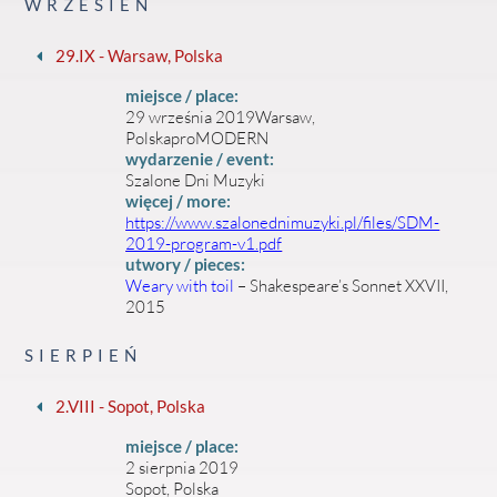
WRZESIEŃ
29.IX - Warsaw, Polska
miejsce / place:
29 września 2019Warsaw,
PolskaproMODERN
wydarzenie / event:
Szalone Dni Muzyki
więcej / more:
https://www.szalonednimuzyki.pl/files/SDM-
2019-program-v1.pdf
utwory / pieces:
Weary with toil
– Shakespeare’s Sonnet XXVII,
2015
SIERPIEŃ
2.VIII - Sopot, Polska
miejsce / place:
2 sierpnia 2019
Sopot, Polska