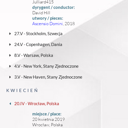
Julliard415
dyrygent / conductor:
David Hill
utwory / pieces:
Ascensio Domini
, 2018
27.V - Stockholm, Szwecja
24.V - Copenhagen, Dania
8.V - Warsaw, Polska
4.V - New York, Stany Zjednoczone
3.V - New Haven, Stany Zjednoczone
KWIECIEŃ
20.IV - Wrocław, Polska
miejsce / place:
20 kwietnia 2019
Wrocław, Polska