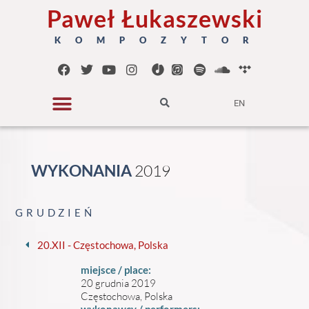
Paweł Łukaszewski
K O M P O Z Y T O R
EN
WYKONANIA
2
0
1
9
GRUDZIEŃ
20.XII - Częstochowa, Polska
miejsce / place:
20 grudnia 2019
Częstochowa, Polska