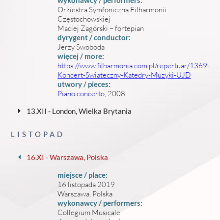
wykonawcy / performers:
Orkiestra Symfoniczna Filharmonii
Częstochowskiej
Maciej Zagórski – fortepian
dyrygent / conductor:
Jerzy Swoboda
więcej / more:
https://www.filharmonia.com.pl/repertuar/1369-
Koncert-Swiateczny-Katedry-Muzyki-UJD
utwory / pieces:
Piano concerto
, 2008
13.XII - London, Wielka Brytania
LISTOPAD
16.XI - Warszawa, Polska
miejsce / place:
16 listopada 2019
Warszawa, Polska
wykonawcy / performers:
Collegium Musicale