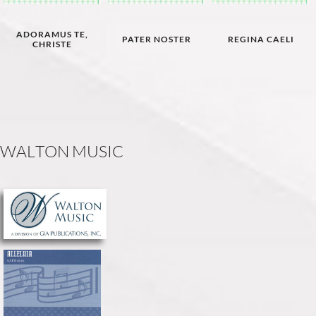
ADORAMUS TE,
PATER NOSTER
REGINA CAELI
CHRISTE
W
A
L
T
O
N
M
U
S
I
C