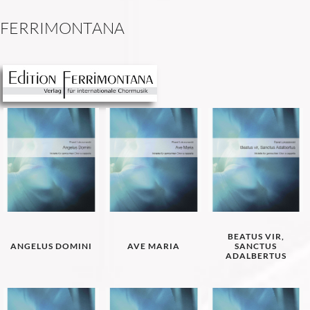
F
E
R
R
I
M
O
N
T
A
N
A
BEATUS VIR,
ANGELUS DOMINI
AVE MARIA
SANCTUS
ADALBERTUS