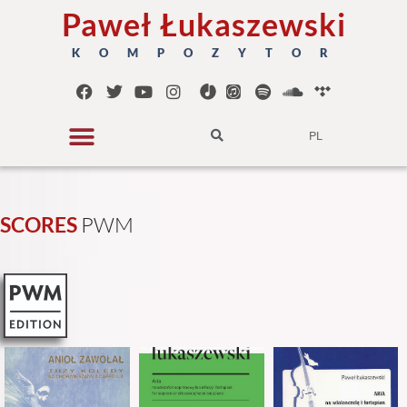
Paweł Łukaszewski
K O M P O Z Y T O R
PL
SCORES
P
W
M