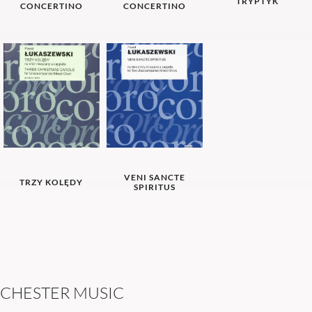
TRYPTYK
CONCERTINO
CONCERTINO
VENI SANCTE
TRZY KOLĘDY
SPIRITUS
C
H
E
S
T
E
R
M
U
S
I
C