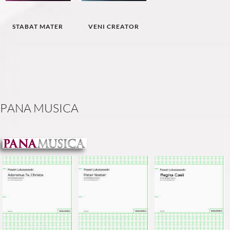
STABAT MATER
VENI CREATOR
P
A
N
A
M
U
S
I
C
A