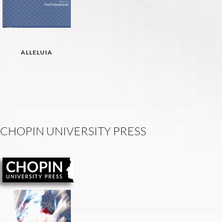
ALLELUIA
C
H
O
P
I
N
U
N
I
V
E
R
S
I
T
Y
P
R
E
S
S